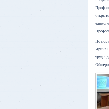
профсою
Профсою
открыто
единогл
Профсою
По пору
Ирина П
труд в 
Общерос