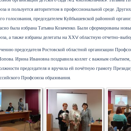
зной организации детского сада №1 «Колокольчик». Татьяна Ни
за и пользуется авторитетом в профессиональной среде. Других
го голосования, председателем Куйбышевской районной орган
асно была избрана Татьяна Козаченко. Были сформированы новы
за, а также избраны делегаты на ХХV областную отчетно-выб
чению председателя Ростовской областной организации Профсо
опова. Ирина Ивановна поздравила коллег с важным событием
должности председателя и вручила ей почётную грамоту Презид
сийского Профсоюза образования.