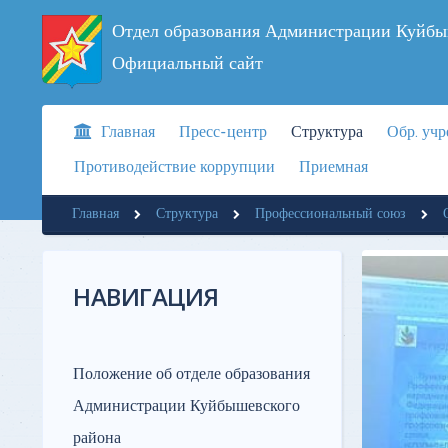
Отдел образования Администрации Куйбы
Официальный сайт
Главная
Пресс-центр
Структура
Обр. уч
Противодействие коррупции
Приемная
Главная
Структура
Профессиональный союз
НАВИГАЦИЯ
Положение об отделе образования
Администрации Куйбышевского
района