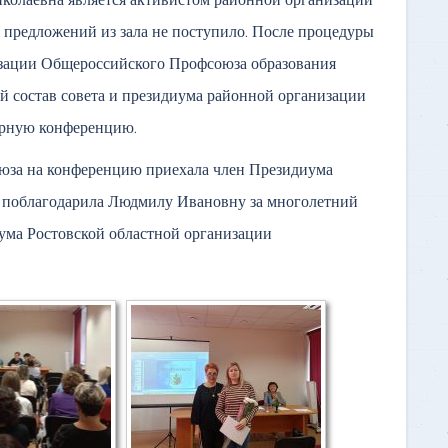
колаевна является активистом районной организации
 предложений из зала не поступило. После процедуры
изации Общероссийского Профсоюза образования
й состав совета и президиума районной организации
орную конференцию.
юза на конференцию приехала член Президиума
, поблагодарила Людмилу Ивановну за многолетний
иума Ростовской областной организации