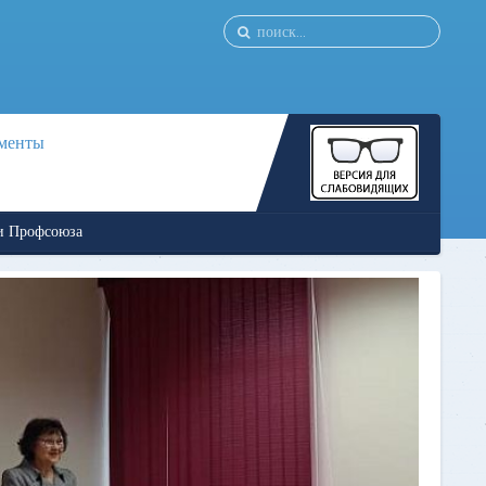
менты
ии Профсоюза