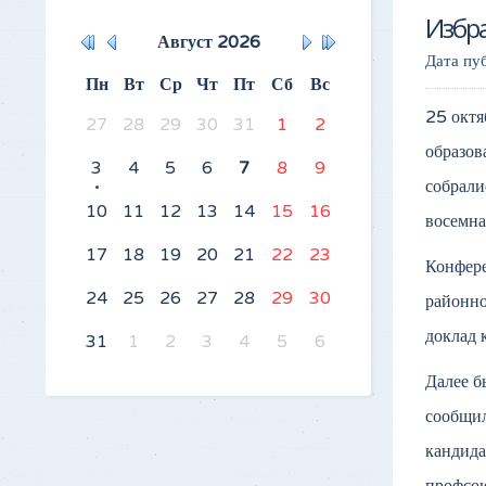
Избр
Август
2026
Дата пу
Пн
Вт
Ср
Чт
Пт
Сб
Вс
25 октя
27
28
29
30
31
1
2
образов
3
4
5
6
7
8
9
собрали
10
11
12
13
14
15
16
восемна
17
18
19
20
21
22
23
Конфере
24
25
26
27
28
29
30
районно
доклад 
31
1
2
3
4
5
6
Далее б
сообщил
кандида