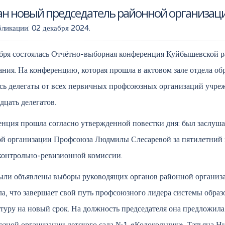
ан новый председатель районной организа
бликации:
02 декабря 2024
.
бря состоялась Отчётно-выборная конференция Куйбышевской 
ания. На конференцию, которая прошла в актовом зале отдела 
сь делегаты от всех первичных профсоюзных организаций учр
дцать делегатов.
нция прошла согласно утвержденной повестки дня: был заслуш
й организации Профсоюза Людмилы Слесаревой за пятилетний п
контрольно-ревизионной комиссии.
ыли объявлены выборы руководящих органов районной организ
а, что завершает свой путь профсоюзного лидера системы обра
туру на новый срок. На должность председателя она предложила