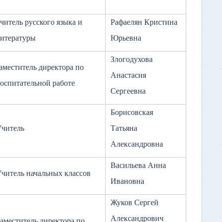
читель русского языка и
Рафаелян Кристина
итературы
Юрьевна
Злогодухова
аместитель директора по
Анастасия
оспитательной работе
Сергеевна
Борисовская
Учитель
Татьяна
Александровна
Васильева Анна
читель начальных классов
Ивановна
Жуков Сергей
Александрович
аместитель директора по