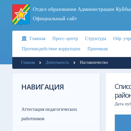
Отдел образования Администрации Куйбы
Официальный сайт
Главная
Пресс-центр
Структура
Обр. уч
Противодействие коррупции
Приемная
Главная
Деятельность
Наставничество
Спис
НАВИГАЦИЯ
район
Дата пу
Аттестация педагогических
работников