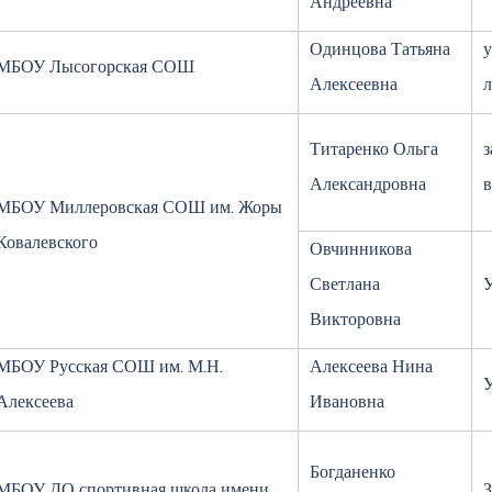
Андреевна
Одинцова Татьяна
у
МБОУ Лысогорская СОШ
Алексеевна
л
Титаренко Ольга
з
Александровна
в
МБОУ Миллеровская СОШ им. Жоры
Ковалевского
Овчинникова
Светлана
Викторовна
МБОУ Русская СОШ им. М.Н.
Алексеева Нина
У
Алексеева
Ивановна
Богданенко
МБОУ ДО спортивная школа имени
З