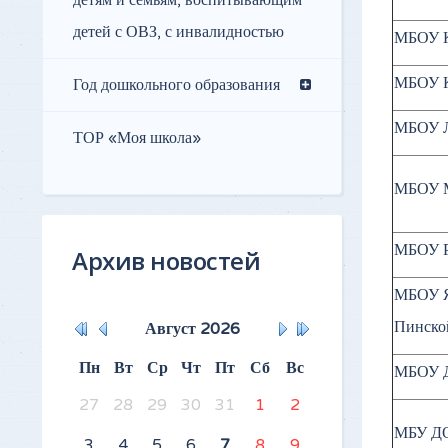
детям и семьям, воспитывающим
детей с ОВЗ, с инвалидностью
МБОУ 
МБОУ К
Год дошкольного образования
МБОУ 
ТОР «Моя школа»
МБОУ М
МБОУ Р
Архив новостей
МБОУ Я
Пинско
Август
2026
Пн
Вт
Ср
Чт
Пт
Сб
Вс
МБОУ
27
28
29
30
31
1
2
МБУ Д
3
4
5
6
7
8
9