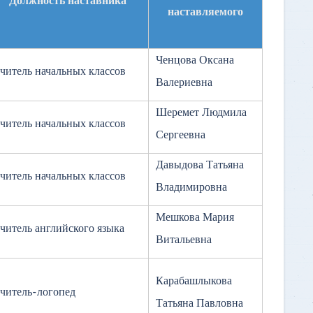
Должность наставника
наставляемого
Ченцова Оксана
читель начальных классов
Валериевна
Шеремет Людмила
читель начальных классов
Сергеевна
Давыдова Татьяна
читель начальных классов
Владимировна
Мешкова Мария
читель английского языка
Витальевна
Карабашлыкова
читель-логопед
Татьяна Павловна