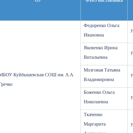
ОУ
ФИО наставника
Федоренко Ольга
у
Ивановна
Яковенко Ирина
у
Витальевна
Мозговая Татьяна
МБОУ Куйбышевская СОШ им. А.А.
у
Владимировна
Гречко
Боженко Ольга
у
Николаевна
Ткаченко
Маргарита
у