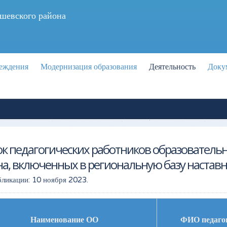
шевского района
реждения
Модернизация образования
Деятельность
Доку
ок педагогических работников образовател
а, включенных в региональную базу настав
бликации:
10 ноября 2023
.
Наименование ОО
ФИО педаго