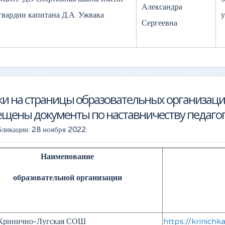
Александра
гвардии капитана Д.А. Ужвака
у
Сергеевна
и на страницы образовательных организаци
ещены документы по наставничеству педаго
бликации:
28 ноября 2022
.
Наименование
образовательной организации
ринично-Лугская СОШ
https://krinich