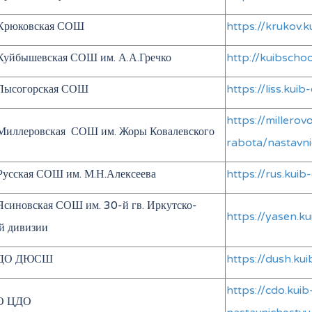
Крюковская СОШ
https://krukov.
уйбышевская СОШ им. А.А.Гречко
http://kuibschoo
Лысогорская СОШ
https://liss.kui
https://millero
иллеровская СОШ им. Жоры Ковалевского
rabota/nastavn
усская СОШ им. М.Н.Алексеева
https://rus.kui
синовская СОШ им. 30-й гв. Иркутско-
https://yasen.k
й дивизии
 ДО ДЮСШ
https://dush.ku
https://cdo.ku
О ЦДО