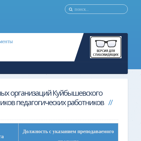
менты
ьных организаций Куйбышевского
ников педагогических работников
Должность с указанием преподаваемого
га