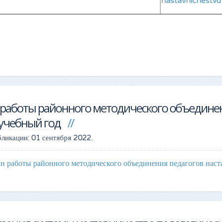
nastavnichestvu
работы районного методического объединен
учебный год
бликации:
01 сентября 2022
.
н работы районного методического объединения педагогов на