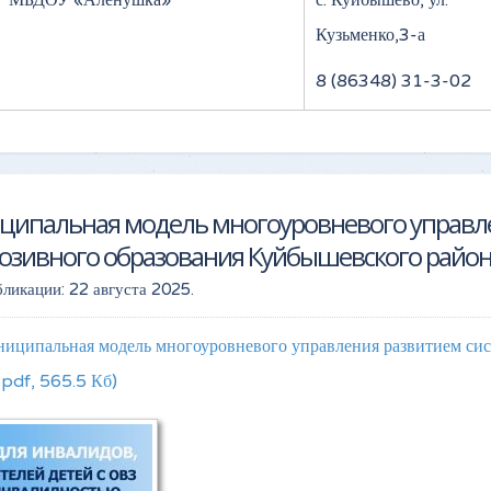
МБДОУ «Алёнушка»
с. Куйбышево, ул.
Кузьменко,3-а
8 (86348) 31-3-02
ципальная модель многоуровневого управл
юзивного образования Куйбышевского райо
бликации:
22 августа 2025
.
иципальная модель многоуровневого управления развитием си
(pdf, 565.5 Кб)