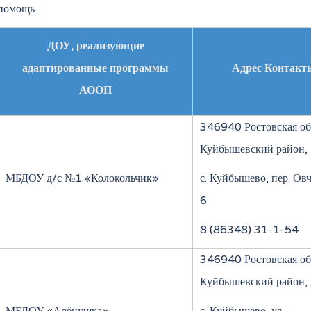
 помощь
ДОУ, реализующие
адаптированные программы
Адрес Контакт
АООП
346940 Ростовская обл
Куйбышевский район,
МБДОУ д/с №1 «Колокольчик»
с. Куйбышево, пер. Ов
6
8 (86348) 31-1-54
346940 Ростовская обл
Куйбышевский район,