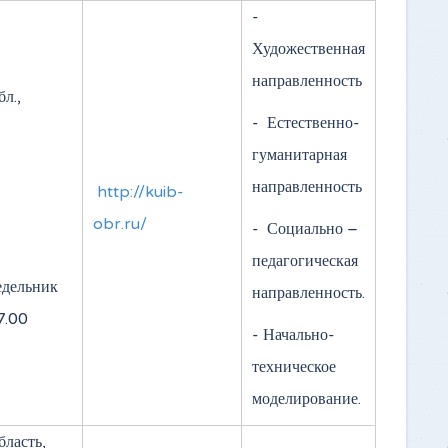
-
Художественная
направленность
л.,
- Естественно-
,
гуманитарная
направленность
http://kuib-
obr.ru/
- Социально –
педагогическая
дельник
направленность.
17.00
- Начально-
техническое
моделирование.
ласть,