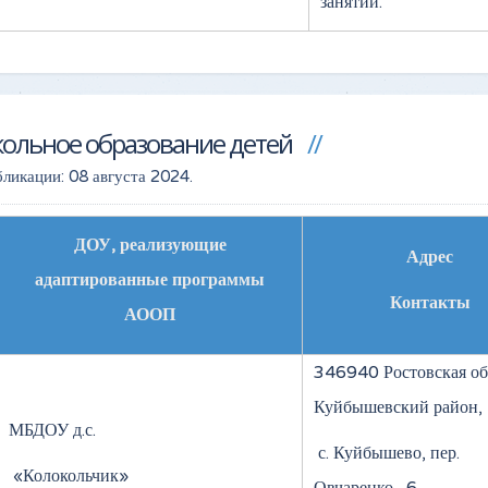
занятий.
ольное образование детей
бликации:
08 августа 2024
.
ДОУ, реализующие
Адрес
адаптированные программы
Контакты
АООП
346940 Ростовская обл
Куйбышевский район,
МБДОУ д.с.
с. Куйбышево, пер.
«Колокольчик»