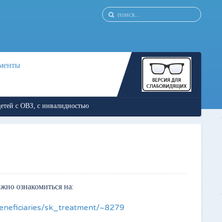
менты
тей с ОВЗ, с инвалидностью
жно ознакомиться на:
eneficiaries/sk_treatment/~8279