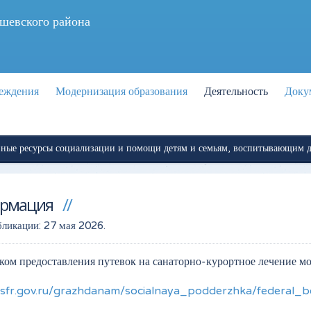
шевского района
реждения
Модернизация образования
Деятельность
Доку
ые ресурсы социализации и помощи детям и семьям, воспитывающим де
рмация
бликации:
27 мая 2026
.
ком предоставления путевок на санаторно-курортное лечение мо
//sfr.gov.ru/grazhdanam/socialnaya_podderzhka/federal_b