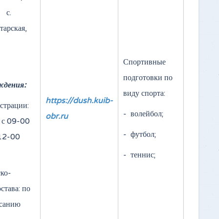
 с.
тарская,
Спортивные
подготовки по
ждения:
виду спорта:
https://dush.kuib-
страции:
- волейбол;
obr.ru
 с 09-00
- футбол;
 12-00
- теннис;
ко-
става: по
исанию