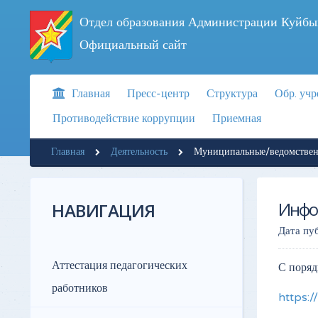
Отдел образования Администрации Куйбы
Официальный сайт
Главная
Пресс-центр
Структура
Обр. уч
Противодействие коррупции
Приемная
Главная
Деятельность
Муниципальные/ведомственн
Инфо
НАВИГАЦИЯ
Дата пу
Аттестация педагогических
С поряд
работников
https: