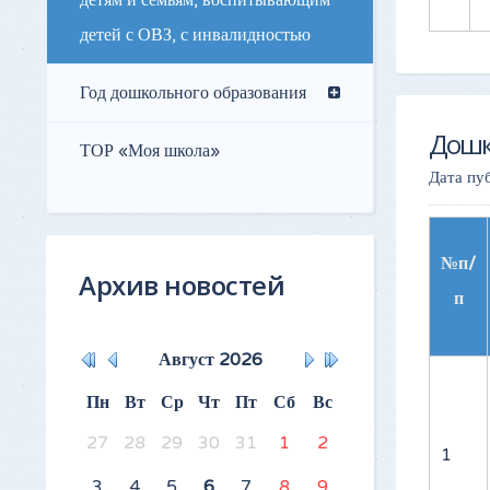
детям и семьям, воспитывающим
детей с ОВЗ, с инвалидностью
Год дошкольного образования
Дошк
ТОР «Моя школа»
Дата пу
№п/
Архив новостей
п
Август
2026
Пн
Вт
Ср
Чт
Пт
Сб
Вс
27
28
29
30
31
1
2
1
3
4
5
6
7
8
9