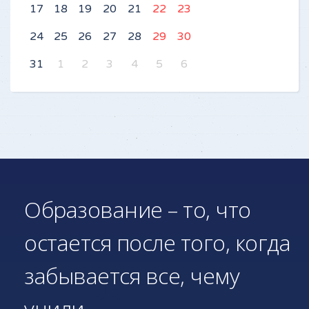
17
18
19
20
21
22
23
24
25
26
27
28
29
30
31
1
2
3
4
5
6
Образование – то, что
остается после того, когда
забывается все, чему
учили