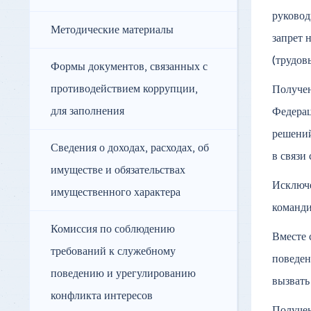
руковод
Методические материалы
запрет 
(трудов
Формы документов, связанных с
противодействием коррупции,
Получен
для заполнения
Федерац
решений
Сведения о доходах, расходах, об
в связи
имуществе и обязательствах
Исключе
имущественного характера
команд
Комиссия по соблюдению
Вместе 
требований к служебному
поведен
поведению и урегулированию
вызвать
конфликта интересов
Получен