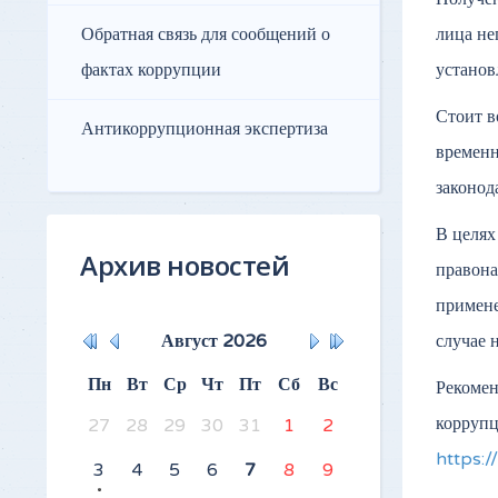
Обратная связь для сообщений о
лица не
фактах коррупции
установ
Стоит в
Антикоррупционная экспертиза
временн
законод
В целях
Архив новостей
правона
примене
Август
2026
случае 
Пн
Вт
Ср
Чт
Пт
Сб
Вс
Рекомен
коррупц
27
28
29
30
31
1
2
https:/
3
4
5
6
7
8
9