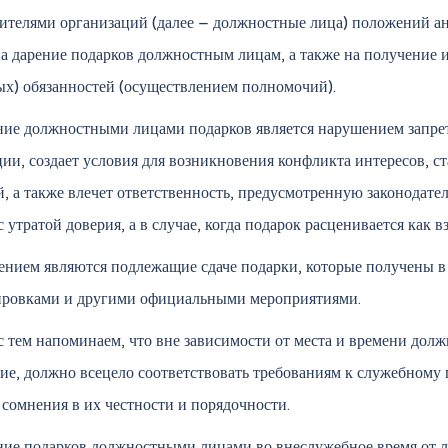
ителями организаций (далее – должностные лица) положений а
на дарение подарков должностным лицам, а также на получение
ых) обязанностей (осуществлением полномочий).
ие должностными лицами подарков является нарушением запрет
ии, создает условия для возникновения конфликта интересов, 
, а также влечет ответственность, предусмотренную законодате
 с утратой доверия, а в случае, когда подарок расценивается как 
нием являются подлежащие сдаче подарки, которые получены в
ировками и другими официальными мероприятиями.
с тем напоминаем, что вне зависимости от места и времени дол
ие, должно всецело соответствовать требованиям к служебному 
 сомнения в их честности и порядочности.
ие подарков должностными лицами во внеслужебное время от л