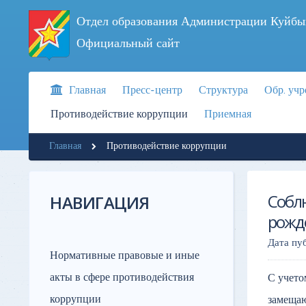
Отдел образования Администрации Куйбы
Официальный сайт
Главная
Пресс-центр
Структура
Обр. уч
Противодействие коррупции
Приемная
Главная
Противодействие коррупции
Собл
НАВИГАЦИЯ
рожд
Дата пу
Нормативные правовые и иные
акты в сфере противодействия
С учето
коррупции
замеща