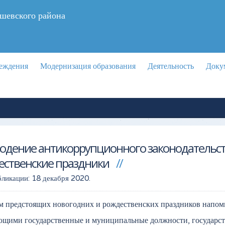
шевского района
реждения
Модернизация образования
Деятельность
Доку
юдение антикоррупционного законодательст
ественские праздники
бликации:
18 декабря 2020
.
м предстоящих новогодних и рождественских праздников напом
ющими государственные и муниципальные должности, государ