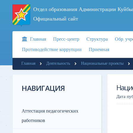
Отдел образования Администрации Куйбы
Официальный сайт
Главная
Пресс-центр
Структура
Обр. уч
Противодействие коррупции
Приемная
Главная
Деятельность
Национальные проекты
Наци
НАВИГАЦИЯ
Дата пу
Аттестация педагогических
работников