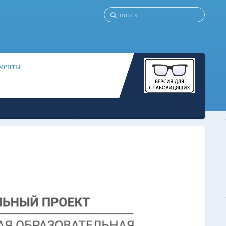
менты