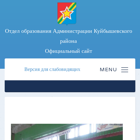
Отдел образования Администрации Куйбышевского
района
Официальный сайт
Версия для слабовидящих