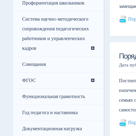
Профориентация школьников
замещаю
Система научно-методического
Пор
сопровождения педагогических
работников и управленческих
кадров
Поря
Совещания
Дата пу
ФГОС
Постинт
попечен
Функциональная грамотность
семьях 
самосто
Год педагога и наставника
Пор
Документационная нагрузка