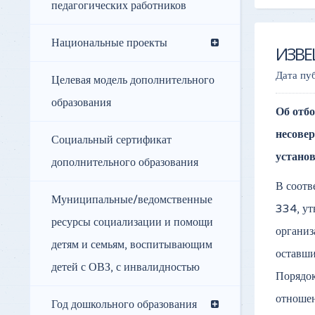
педагогических работников
Национальные проекты
ИЗВ
Дата пу
Целевая модель дополнительного
образования
Об отбо
несовер
Социальный сертификат
устано
дополнительного образования
В соотв
Муниципальные/ведомственные
334, ут
ресурсы социализации и помощи
организ
детям и семьям, воспитывающим
оставши
детей с ОВЗ, с инвалидностью
Порядок
отношен
Год дошкольного образования