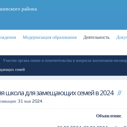
шевского района
реждения
Модернизация образования
Деятельность
Доку
Участие органа опеки и попечительства в вопросах воспитания несове
ещающих семей
яя школа для замещающих семей в 2024
бликации:
31 мая 2024
.
Объявление.