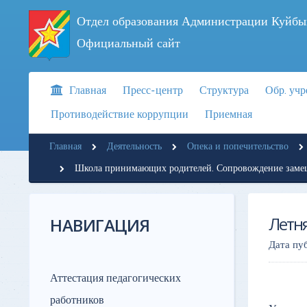
Отдел образования Администрации Куйбы
Официальный сайт
Главная
Пресс-центр
Структура
Обр. уч
Противодействие коррупции
Приемная
Главная
Деятельность
Опека и попечительство
Школа принимающих родителей. Сопровождение зам
Летн
НАВИГАЦИЯ
Дата пу
Аттестация педагогических
работников