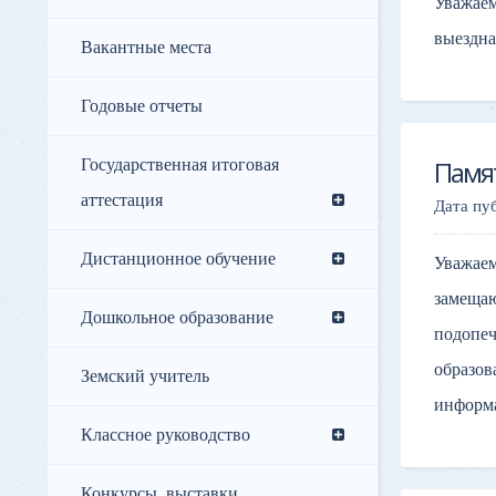
Уважаем
выездна
Вакантные места
Годовые отчеты
Государственная итоговая
Памя
аттестация
Дата пу
Дистанционное обучение
Уважаем
замещаю
Дошкольное образование
подопеч
образов
Земский учитель
информа
Классное руководство
Конкурсы, выставки,