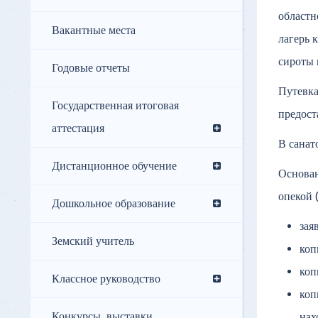
областн
Вакантные места
лагерь 
сироты 
Годовые отчеты
Путевка
Государственная итоговая
предост
аттестация
В санат
Дистанционное обучение
Основан
опекой 
Дошкольное образование
зая
Земский учитель
коп
коп
Классное руководство
коп
Конкурсы, выставки,
нах