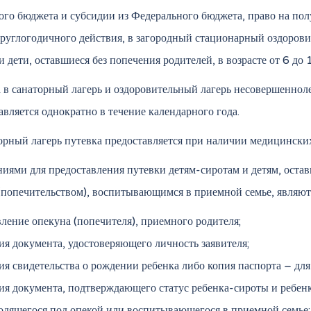
ого бюджета и субсидии из Федерального бюджета, право на по
круглогодичного действия, в загородный стационарный оздоров
и дети, оставшиеся без попечения родителей, в возрасте от 6 д
 в санаторный лагерь и оздоровительный лагерь несовершеннол
авляется однократно в течение календарного года.
орный лагерь путевка предоставляется при наличии медицински
иями для предоставления путевки детям-сиротам и детям, оста
(попечительством), воспитывающимся в приемной семье, являют
вление опекуна (попечителя), приемного родителя;
ия документа, удостоверяющего личность заявителя;
ия свидетельства о рождении ребенка либо копия паспорта – для 
ия документа, подтверждающего статус ребенка-сироты и ребенк
одящегося под опекой или воспитывающегося в приемной семье;