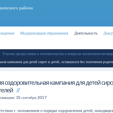
шевского района
реждения
Модернизация образования
Деятельность
Доку
Участие органа опеки и попечительства в вопросах воспитания несове
ьная кампания для детей сирот и детей, оставшихся без попечения родит
я оздоровительная кампания для детей сиро
телей
бликации:
15 сентября 2017
.
етствии с положением о порядке оздоровления детей, находящихс