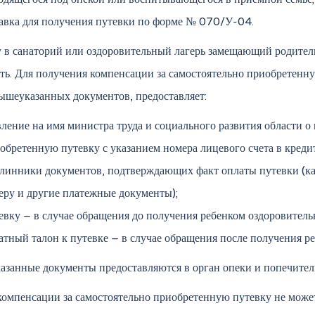
авка для получения путевки по форме № 070/У-04.
 в санаторий или оздоровительный лагерь замещающий родитель
ть. Для получения компенсации за самостоятельно приобретенну
ышеуказанных документов, предоставляет:
вление на имя министра труда и социального развития области о
обретенную путевку с указанием номера лицевого счета в кред
линники документов, подтверждающих факт оплаты путевки (ка
еру и другие платежные документы);
евку – в случае обращения до получения ребенком оздоровитель
атный талон к путевке – в случае обращения после получения р
занные документы предоставляются в орган опеки и попечитель
компенсации за самостоятельно приобретенную путевку не може