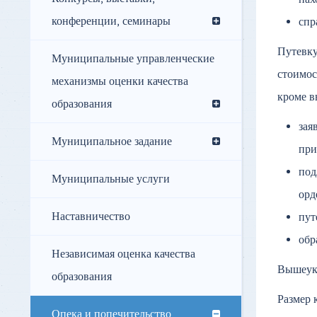
конференции, семинары
спр
Путевку
Муниципальные управленческие
стоимос
механизмы оценки качества
кроме в
образования
зая
Муниципальное задание
при
под
Муниципальные услуги
орд
Наставничество
пут
обр
Независимая оценка качества
Вышеука
образования
Размер 
Опека и попечительство