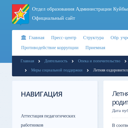
Отдел образования Администрации Куйбы
Официальный сайт
Главная
Пресс-центр
Структура
Обр. уч
Противодействие коррупции
Приемная
Главная
Деятельность
Опека и попечительство
Меры социальной поддержки
Летняя оздоровител
Летня
НАВИГАЦИЯ
роди
Дата пу
Аттестация педагогических
работников
В соотв