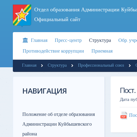
Отдел образования Администрации Куйбы
Официальный сайт
Главная
Пресс-центр
Структура
Обр. уч
Противодействие коррупции
Приемная
Главная
Структура
Профессиональный союз
Пост.
НАВИГАЦИЯ
Дата пу
Положение об отделе образования
Пос
Администрации Куйбышевского
района