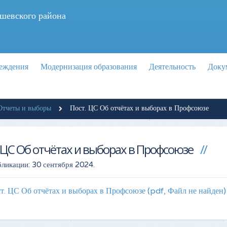
шевского района
реждения
Модернизация образования
Деятельность
Доку
Отчеты и выборы
Пост. ЦС Об отчётах и выборах в Профсоюзе
 ЦС Об отчётах и выборах в Профсоюзе
бликации:
30 сентября 2024
.
т. ЦС Об отчётах и выборах в Профсоюзе
(pdf, Файл не найден)