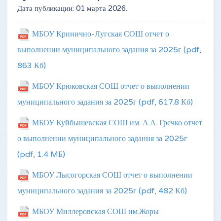
Дата публикации:
01 марта 2026
.
МБОУ Кринично-Лугская СОШ отчет о
выполнении муниципального задания за 2025г
(pdf,
863 Кб)
МБОУ Крюковская СОШ отчет о выполнении
муниципального задания за 2025г
(pdf, 617.8 Кб)
МБОУ Куйбышевская СОШ им. А.А. Гречко отчет
о выполнении муниципального задания за 2025г
(pdf, 1.4 MБ)
МБОУ Лысогорская СОШ отчет о выполнении
муниципального задания за 2025г
(pdf, 482 Кб)
Документ подписан электронной подписью
Серийный номер
2F11F650075B29FB64AF03C38DE416956
МБОУ Миллеровская СОШ им.Жоры
Подписан
МБОУ ЛЫСОГОРСКАЯ СОШtitle : ДИРЕКТОРgivenName : ИРИНА