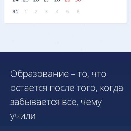
24
25
26
27
28
29
30
31
1
2
3
4
5
6
Образование – то, что
остается после того, когда
забывается все, чему
учили